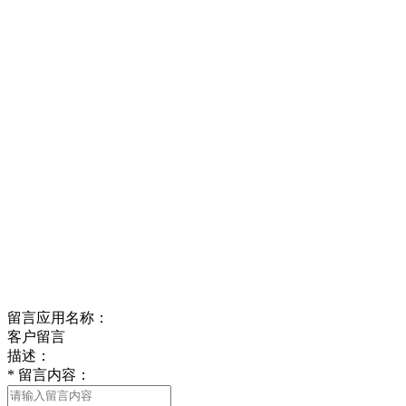
留言应用名称：
客户留言
描述：
*
留言内容：